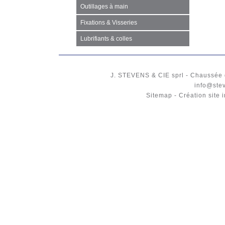
Outillages à main
Fixations & Visseries
Lubrifiants & colles
J. STEVENS & CIE
sprl
-
Chaussée 
info@ste
Sitemap
-
Création site 