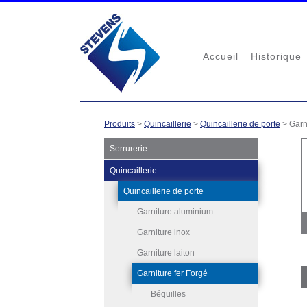
Accueil
Historique
Produits
>
Quincaillerie
>
Quincaillerie de porte
>
Garn
Serrurerie
Quincaillerie
Quincaillerie de porte
Garniture aluminium
Garniture inox
Garniture laiton
Garniture fer Forgé
Béquilles