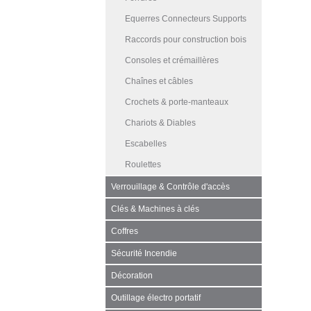
Equerres Connecteurs Supports
Raccords pour construction bois
Consoles et crémaillères
Chaînes et câbles
Crochets & porte-manteaux
Chariots & Diables
Escabelles
Roulettes
Verrouillage & Contrôle d'accès
Clés & Machines à clés
Coffres
Sécurité Incendie
Décoration
Outillage électro portatif