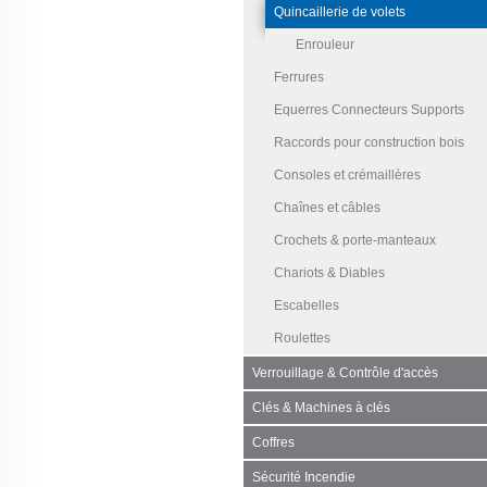
Quincaillerie de volets
Enrouleur
Ferrures
Equerres Connecteurs Supports
Raccords pour construction bois
Consoles et crémaillères
Chaînes et câbles
Crochets & porte-manteaux
Chariots & Diables
Escabelles
Roulettes
Verrouillage & Contrôle d'accès
Clés & Machines à clés
Coffres
Sécurité Incendie