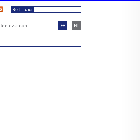
tactez-nous
FR
NL