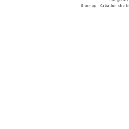
info@stev
Sitemap
-
Création site i