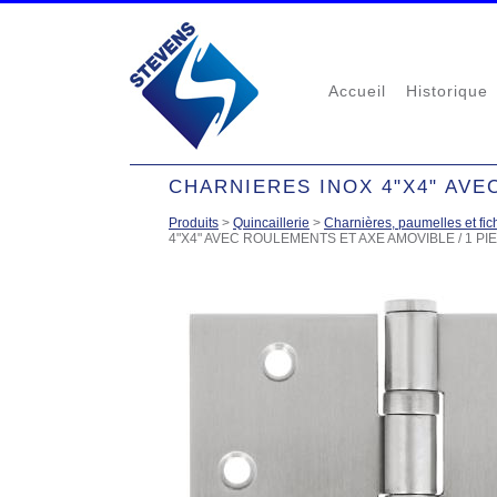
Accueil
Historique
CHARNIERES INOX 4"X4" AVE
Produits
>
Quincaillerie
>
Charnières, paumelles et fic
4"X4" AVEC ROULEMENTS ET AXE AMOVIBLE / 1 PI