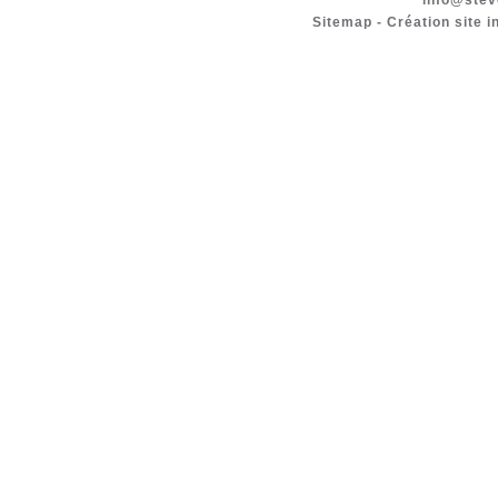
info@stev
Sitemap
-
Création site i