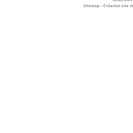
info@stev
Sitemap
-
Création site i