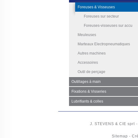
Foreuses & Visseuses
Foreuses sur secteur
Foreuses-visseuses sur accu
Meuleuses
Marteaux Electropneumatiques
Autres machines
Accessoires
Outil de perçage
Outillages à main
Fixations & Visseries
Lubrifiants & colles
J. STEVENS & CIE
sprl
Sitemap
-
Cré