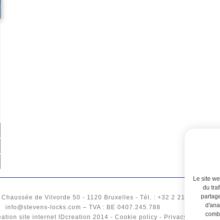
Le site we
du tra
partage
-
Chaussée de Vilvorde 50
- 1120
Bruxelles
-
Tél.
: +32 2 217 61 97 -
B
d'ana
info@stevens-locks.com
–
TVA
: BE 0407.245.788
combi
ation site internet IDcreation
2014 -
Cookie policy
-
Privacy policy