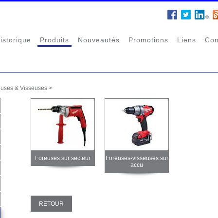
istorique
Produits
Nouveautés
Promotions
Liens
Con
euses & Visseuses
>
Foreuses sur secteur
Foreuses-visseuses sur
accu
RETOUR