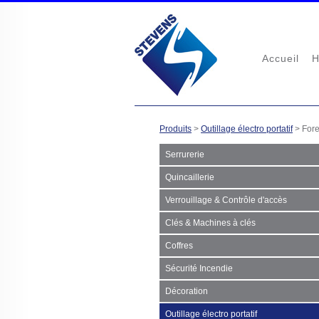
Accueil
H
Produits
>
Outillage électro portatif
>
For
Serrurerie
Quincaillerie
Verrouillage & Contrôle d'accès
Clés & Machines à clés
Coffres
Sécurité Incendie
Décoration
Outillage électro portatif