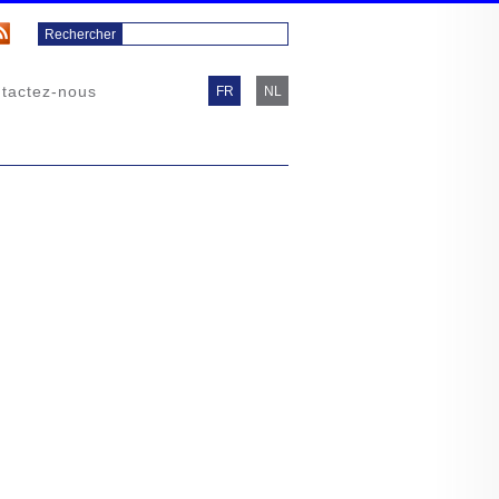
tactez-nous
FR
NL