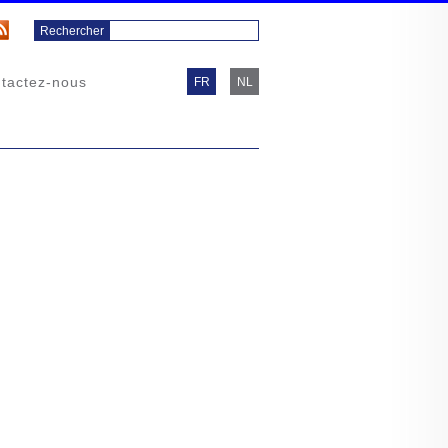
tactez-nous
FR
NL