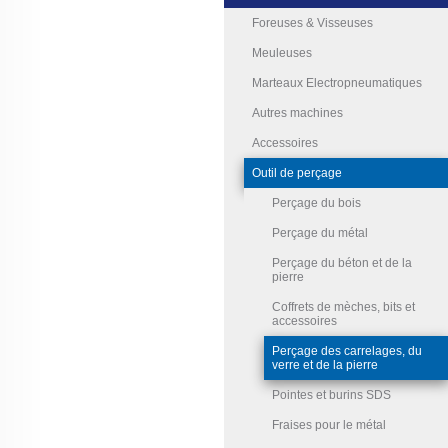
Foreuses & Visseuses
Meuleuses
Marteaux Electropneumatiques
Autres machines
Accessoires
Outil de perçage
Perçage du bois
Perçage du métal
Perçage du béton et de la
pierre
Coffrets de mèches, bits et
accessoires
Perçage des carrelages, du
verre et de la pierre
Pointes et burins SDS
Fraises pour le métal