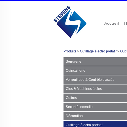
Accueil
H
Produits
>
Outillage électro portatif
>
Outi
Serrurerie
Quincaillerie
Verrouillage & Contrôle d'accès
Clés & Machines à clés
Coffres
Sécurité Incendie
Décoration
Outillage électro portatif