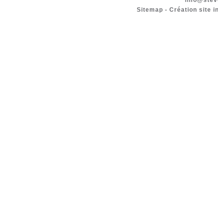
info@stev
Sitemap
-
Création site i