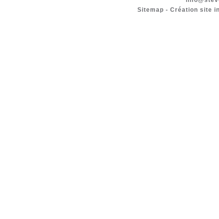
info@stev
Sitemap
-
Création site i