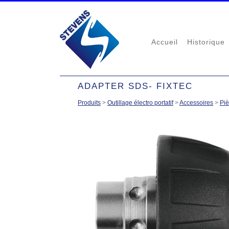
Accueil
Historique
ADAPTER SDS- FIXTEC
Produits
>
Outillage électro portatif
>
Accessoires
>
Pi