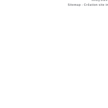
info@stev
Sitemap
-
Création site i