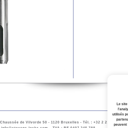
Le site
l'anal
utilisés p
partena
Chaussée de Vilvorde 50
- 1120
Bruxelles
-
Tél.
: +32 2 217 61 97 -
peuvent 