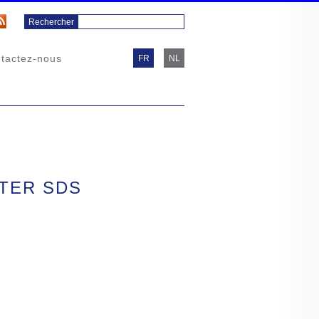
tactez-nous
FR
NL
TER SDS