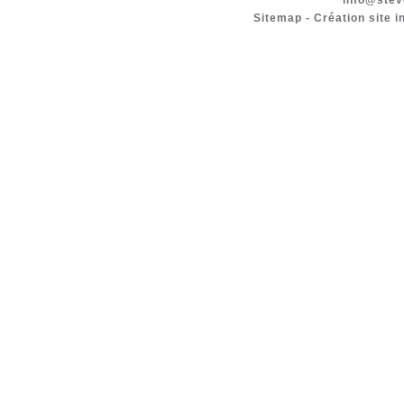
info@stev
Sitemap
-
Création site i