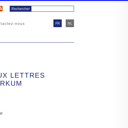
tactez-nous
FR
NL
UX LETTRES
RKUM
NI