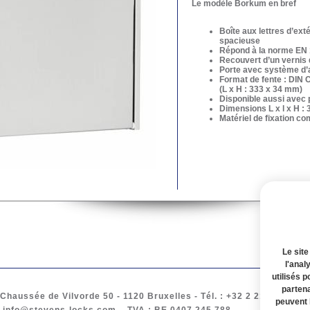
Le modèle Borkum en bref
Boîte aux lettres d’ext
spacieuse
Répond à la norme EN
Recouvert d’un vernis 
Porte avec système d’
Format de fente : DIN 
(L x H : 333 x 34 mm)
Disponible aussi avec 
Dimensions L x l x H :
Matériel de fixation co
Le site
l'anal
utilisés p
partena
Chaussée de Vilvorde 50
- 1120
Bruxelles
-
Tél.
: +32 2 217 61 97 -
peuvent 