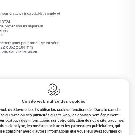
érieur en acier inoxydable, simple et
 13724
de protection transparent
arrêt
C4
perforations pour montage en série
 322 x 362 x 100 mm
mpris dans la livraison
Ce site web utilise des cookies
 web de Stevens Locks utilise les cookies fonctionnels. Dans le cas de
yse du trafic ou des publicités du site web, les cookies sont également
our partager des informations sur votre utilisation de notre site, avec nos
ires d'analyse, les médias sociaux et les partenaires publicitaires, qui
Belgique
les combiner avec d'autres informations que vous leur avez fournies ou