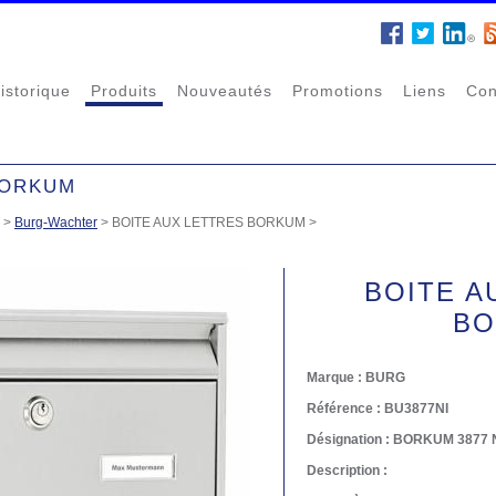
istorique
Produits
Nouveautés
Promotions
Liens
Con
BORKUM
>
Burg-Wachter
>
BOITE AUX LETTRES BORKUM
>
BOITE A
BO
Marque :
BURG
Référence :
BU3877NI
Désignation :
BORKUM 3877 
Description :