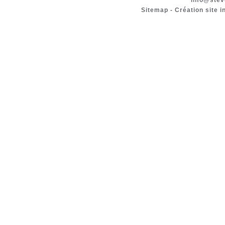
info@stev
Sitemap
-
Création site i