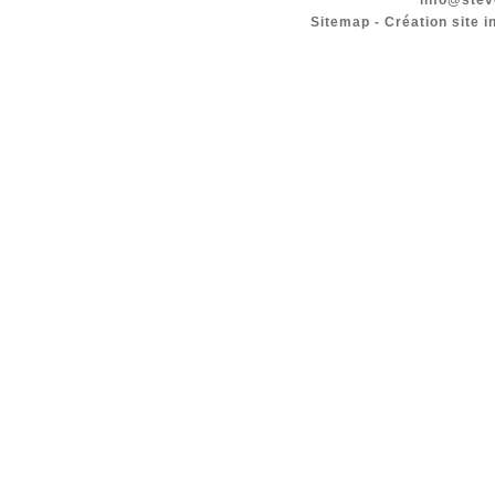
info@stev
Sitemap
-
Création site i