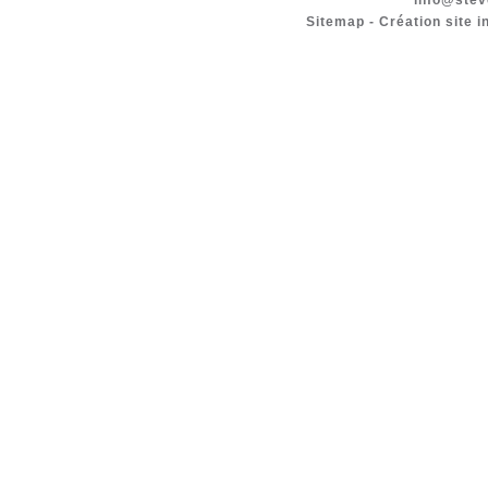
info@stev
Sitemap
-
Création site i