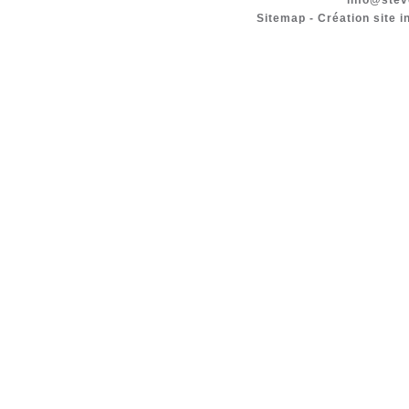
info@stev
Sitemap
-
Création site i