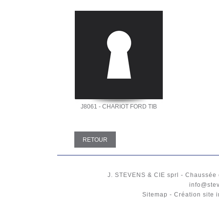
J8061 - CHARIOT FORD TIB
RETOUR
J. STEVENS & CIE
sprl
-
Chaussée 
info@ste
Sitemap
-
Création site 