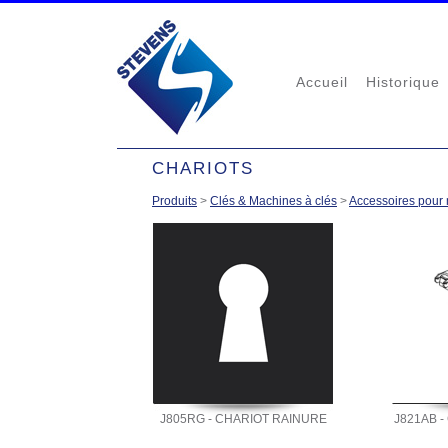
Accueil
Historique
CHARIOTS
Produits
>
Clés & Machines à clés
>
Accessoires pour 
J805RG - CHARIOT RAINURE
J821AB 