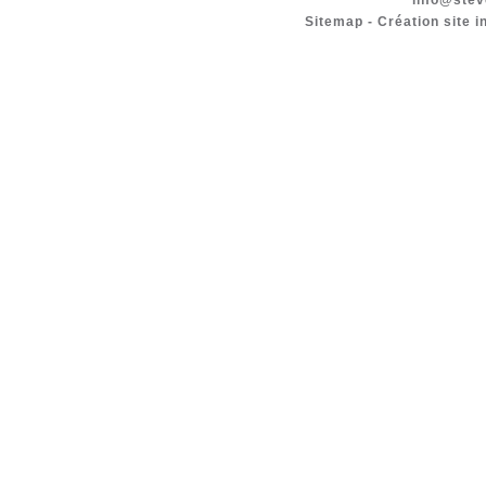
info@stev
Sitemap
-
Création site i