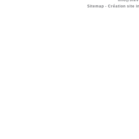
info@stev
Sitemap
-
Création site i